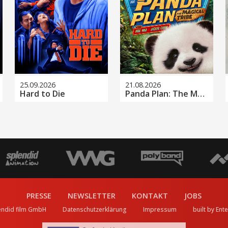
25.09.2026
21.08.2026
Hard to Die
Panda Plan: The Magical Tribe
PRESSE
NEWSLETTER
KONTAKT
JOBS
endid film GmbH
Datenschutzerklärung
Impressum
built by Ent