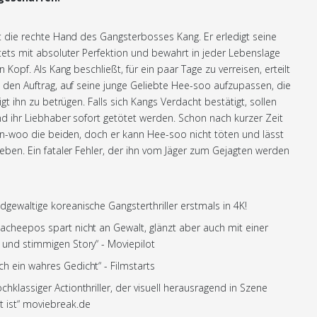
 die rechte Hand des Gangsterbosses Kang. Er erledigt seine
ets mit absoluter Perfektion und bewahrt in jeder Lebenslage
 Kopf. Als Kang beschließt, für ein paar Tage zu verreisen, erteilt
den Auftrag, auf seine junge Geliebte Hee-soo aufzupassen, die
igt ihn zu betrügen. Falls sich Kangs Verdacht bestätigt, sollen
 ihr Liebhaber sofort getötet werden. Schon nach kurzer Zeit
n-woo die beiden, doch er kann Hee-soo nicht töten und lässt
ben. Ein fataler Fehler, der ihn vom Jäger zum Gejagten werden
ldgewaltige koreanische Gangsterthriller erstmals in 4K!
acheepos spart nicht an Gewalt, glänzt aber auch mit einer
 und stimmigen Story“ - Moviepilot
ch ein wahres Gedicht“ - Filmstarts
ochklassiger Actionthriller, der visuell herausragend in Szene
t ist“ moviebreak.de