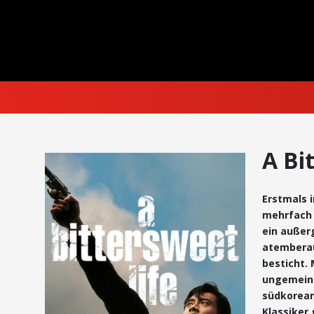
A Bi
Erstmals i
mehrfach 
ein außer
atembera
besticht. 
ungemein 
südkorean
Klassiker