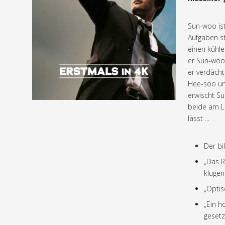
Sun-woo ist
Aufgaben st
einen kühlen
er Sun-woo 
er verdächt
Hee-soo und
erwischt Su
beide am Le
lässt ...
Der bi
„Das R
klugen
„Optis
„Ein h
gesetz