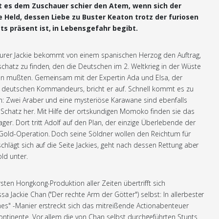
t es dem Zuschauer schier den Atem, wenn sich der
 Held, dessen Liebe zu Buster Keaton trotz der furiosen
ts präsent ist, in Lebensgefahr begibt.
urer Jackie bekommt von einem spanischen Herzog den Auftrag,
chatz zu finden, den die Deutschen im 2. Weltkrieg in der Wüste
en mußten. Gemeinsam mit der Expertin Ada und Elsa, der
s deutschen Kommandeurs, bricht er auf. Schnell kommt es zu
: Zwei Araber und eine mysteriöse Karawane sind ebenfalls
Schatz her. Mit Hilfe der ortskundigen Momoko finden sie das
ger. Dort tritt Adolf auf den Plan, der einzige Überlebende der
Gold-Operation. Doch seine Söldner wollen den Reichtum für
 schlägt sich auf die Seite Jackies, geht nach dessen Rettung aber
ld unter.
rsten Hongkong-Produktion aller Zeiten übertrifft sich
a Jackie Chan ("Der rechte Arm der Götter") selbst: In allerbester
nes" -Manier erstreckt sich das mitreißende Actionabenteuer
ontinente. Vor allem die von Chan selbst durchgeführten Stunts