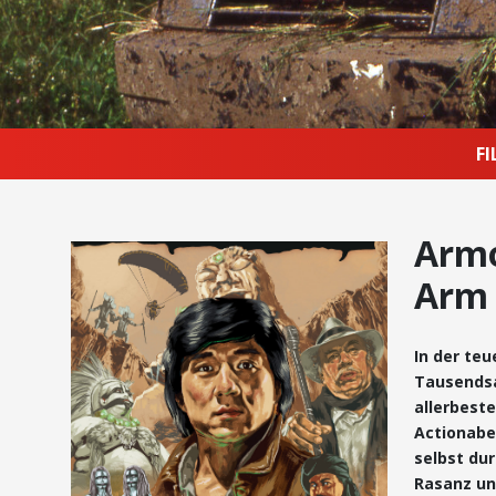
F
Armo
Arm 
In der teu
Tausendsas
allerbeste
Actionabe
selbst dur
Rasanz un