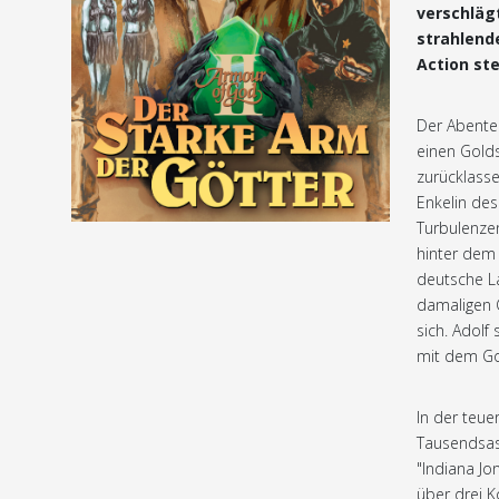
verschläg
strahlende
Action ste
Der Abente
einen Golds
zurücklass
Enkelin de
Turbulenzen
hinter dem 
deutsche La
damaligen 
sich. Adolf
mit dem Go
In der teue
Tausendsass
"Indiana Jo
über drei K