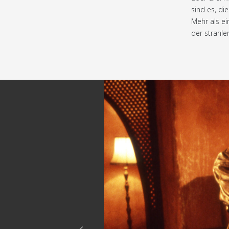
sind es, di
Mehr als e
der strahle