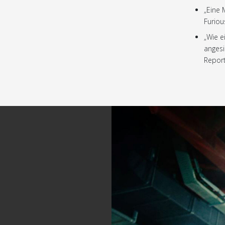
„Eine 
Furiou
„Wie e
angesi
Repor