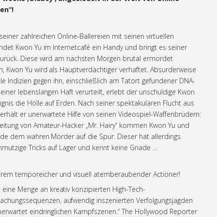
en“!
seiner zahlreichen Online-Ballereien mit seinen virtuellen
ndet Kwon Yu im Internetcafé ein Handy und bringt es seiner
 zurück. Diese wird am nächsten Morgen brutal ermordet
, Kwon Yu wird als Hauptverdächtiger verhaftet. Absurderweise
le Indizien gegen ihn, einschließlich am Tatort gefundener DNA-
einer lebenslangen Haft verurteilt, erlebt der unschuldige Kwon
gnis die Hölle auf Erden. Nach seiner spektakulären Flucht aus
rhält er unerwartete Hilfe von seinen Videospiel-Waffenbrüdern:
Leitung von Amateur-Hacker „Mr. Hairy“ kommen Kwon Yu und
de dem wahren Mörder auf die Spur. Dieser hat allerdings
hmutzige Tricks auf Lager und kennt keine Gnade …
trem temporeicher und visuell atemberaubender Actioner!
t eine Menge an kreativ konzipierten High-Tech-
chungssequenzen, aufwendig inszenierten Verfolgungsjagden
erwartet eindringlichen Kampfszenen.“ The Hollywood Reporter