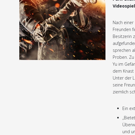
Videospiel
Nach einer 
Freunden fi
Besitzerin
aufgefunden
sprechen al
Proben. Zu 
Yu im Gefän
dem Knast e
Unter der 
seine Freun
ziemlich sc
Ein ex
„Biete
Überwa
und un