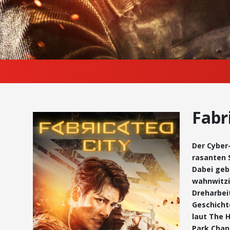
Fabr
Der Cyber
rasanten 
Dabei geb
wahnwitzi
Dreharbei
Geschicht
laut The 
Park Chan-