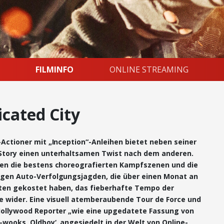
FILMINFO
ONLINE STREAMING
icated City
-Actioner mit „Inception“-Anleihen bietet neben seiner
Story einen unterhaltsamen Twist nach dem anderen.
en die bestens choreografierten Kampfszenen und die
gen Auto-Verfolgungsjagden, die über einen Monat an
ten gekostet haben, das fieberhafte Tempo der
e wider. Eine visuell atemberaubende Tour de Force und
Hollywood Reporter „wie eine upgedatete Fassung von
wooks ‚Oldboy‘, angesiedelt in der Welt von Online-