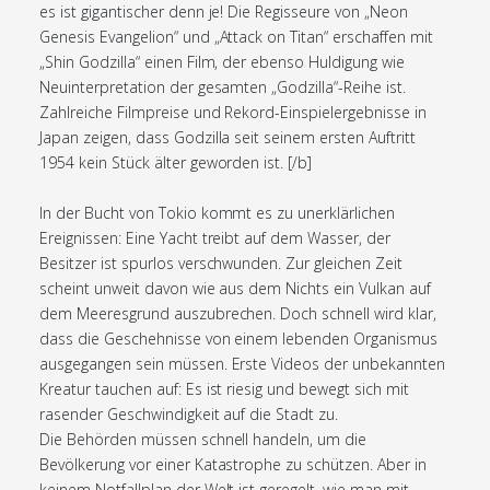
es ist gigantischer denn je! Die Regisseure von „Neon
Genesis Evangelion“ und „Attack on Titan“ erschaffen mit
„Shin Godzilla“ einen Film, der ebenso Huldigung wie
Neuinterpretation der gesamten „Godzilla“-Reihe ist.
Zahlreiche Filmpreise und Rekord-Einspielergebnisse in
Japan zeigen, dass Godzilla seit seinem ersten Auftritt
1954 kein Stück älter geworden ist. [/b]
In der Bucht von Tokio kommt es zu unerklärlichen
Ereignissen: Eine Yacht treibt auf dem Wasser, der
Besitzer ist spurlos verschwunden. Zur gleichen Zeit
scheint unweit davon wie aus dem Nichts ein Vulkan auf
dem Meeresgrund auszubrechen. Doch schnell wird klar,
dass die Geschehnisse von einem lebenden Organismus
ausgegangen sein müssen. Erste Videos der unbekannten
Kreatur tauchen auf: Es ist riesig und bewegt sich mit
rasender Geschwindigkeit auf die Stadt zu.
Die Behörden müssen schnell handeln, um die
Bevölkerung vor einer Katastrophe zu schützen. Aber in
keinem Notfallplan der Welt ist geregelt, wie man mit