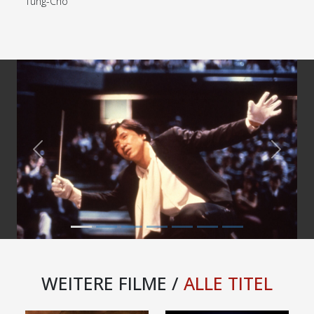
Tung-Cho
Previous
Next
WEITERE FILME /
ALLE TITEL