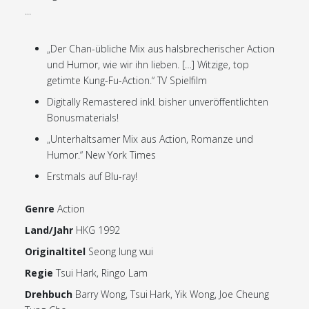
...
„Der Chan-übliche Mix aus halsbrecherischer Action
und Humor, wie wir ihn lieben. […] Witzige, top
getimte Kung-Fu-Action.“ TV Spielfilm
Digitally Remastered inkl. bisher unveröffentlichten
Bonusmaterials!
„Unterhaltsamer Mix aus Action, Romanze und
Humor.“ New York Times
Erstmals auf Blu-ray!
Genre
Action
Land/Jahr
HKG 1992
Originaltitel
Seong lung wui
Regie
Tsui Hark, Ringo Lam
Drehbuch
Barry Wong, Tsui Hark, Yik Wong, Joe Cheung